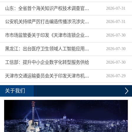
山东：全省首个海关知识产权技术调查官制度落地济南自贸片区
2026
-
07
-
31
公安机关持续严厉打击编造传播涉汛涉灾网络谣言
2026
-
07
-
31
市市场监管委关于印发《天津市连锁企业食品经营许可“先证后核”信用承诺审批实施办法》的通知
2026
-
07
-
30
黑龙江：出台医疗卫生领域人工智能应用工作实施方案
2026
-
07
-
30
工信部：提升中小企业数字化转型服务供给
2026
-
07
-
30
天津市交通运输委员会关于印发天津市机动车驾驶员培训机构及教练员综合信用评价管理办法的通知
2026
-
07
-
29
关于我们