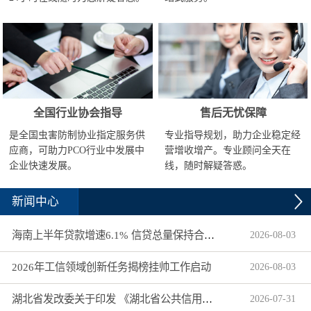
全国行业协会指导
售后无忧保障
是全国虫害防制协业指定服务供
专业指导规划，助力企业稳定经
应商，可助力PCO行业中发展中
营增收增产。专业顾问全天在
企业快速发展。
线，随时解疑答惑。
新闻中心
海南上半年贷款增速6.1% 信贷总量保持合理平稳增长
2026
-
08
-
03
2026年工信领域创新任务揭榜挂帅工作启动
2026
-
08
-
03
湖北省发改委关于印发 《湖北省公共信用信息目录（2026年版）》的通知
2026
-
07
-
31