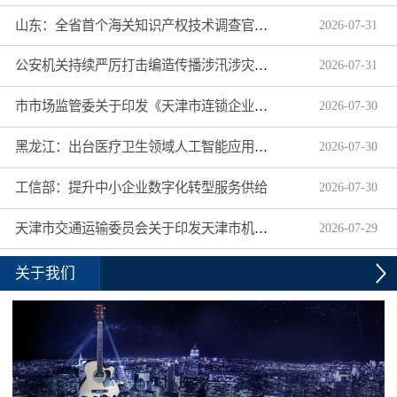
山东：全省首个海关知识产权技术调查官制度落地济南自贸片区
2026
-
07
-
31
公安机关持续严厉打击编造传播涉汛涉灾网络谣言
2026
-
07
-
31
市市场监管委关于印发《天津市连锁企业食品经营许可“先证后核”信用承诺审批实施办法》的通知
2026
-
07
-
30
黑龙江：出台医疗卫生领域人工智能应用工作实施方案
2026
-
07
-
30
工信部：提升中小企业数字化转型服务供给
2026
-
07
-
30
天津市交通运输委员会关于印发天津市机动车驾驶员培训机构及教练员综合信用评价管理办法的通知
2026
-
07
-
29
关于我们