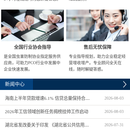
全国行业协会指导
售后无忧保障
是全国虫害防制协业指定服务供
专业指导规划，助力企业稳定经
应商，可助力PCO行业中发展中
营增收增产。专业顾问全天在
企业快速发展。
线，随时解疑答惑。
新闻中心
海南上半年贷款增速6.1% 信贷总量保持合理平稳增长
2026
-
08
-
03
2026年工信领域创新任务揭榜挂帅工作启动
2026
-
08
-
03
湖北省发改委关于印发 《湖北省公共信用信息目录（2026年版）》的通知
2026
-
07
-
31