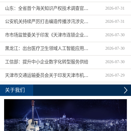
山东：全省首个海关知识产权技术调查官制度落地济南自贸片区
2026
-
07
-
31
公安机关持续严厉打击编造传播涉汛涉灾网络谣言
2026
-
07
-
31
市市场监管委关于印发《天津市连锁企业食品经营许可“先证后核”信用承诺审批实施办法》的通知
2026
-
07
-
30
黑龙江：出台医疗卫生领域人工智能应用工作实施方案
2026
-
07
-
30
工信部：提升中小企业数字化转型服务供给
2026
-
07
-
30
天津市交通运输委员会关于印发天津市机动车驾驶员培训机构及教练员综合信用评价管理办法的通知
2026
-
07
-
29
关于我们