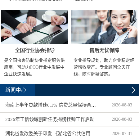
全国行业协会指导
售后无忧保障
是全国虫害防制协业指定服务供
专业指导规划，助力企业稳定经
应商，可助力PCO行业中发展中
营增收增产。专业顾问全天在
企业快速发展。
线，随时解疑答惑。
新闻中心
海南上半年贷款增速6.1% 信贷总量保持合理平稳增长
2026
-
08
-
03
2026年工信领域创新任务揭榜挂帅工作启动
2026
-
08
-
03
湖北省发改委关于印发 《湖北省公共信用信息目录（2026年版）》的通知
2026
-
07
-
31