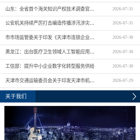
山东：全省首个海关知识产权技术调查官制度落地济南自贸片区
2026
-
07
-
31
公安机关持续严厉打击编造传播涉汛涉灾网络谣言
2026
-
07
-
31
市市场监管委关于印发《天津市连锁企业食品经营许可“先证后核”信用承诺审批实施办法》的通知
2026
-
07
-
30
黑龙江：出台医疗卫生领域人工智能应用工作实施方案
2026
-
07
-
30
工信部：提升中小企业数字化转型服务供给
2026
-
07
-
30
天津市交通运输委员会关于印发天津市机动车驾驶员培训机构及教练员综合信用评价管理办法的通知
2026
-
07
-
29
关于我们