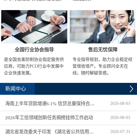
全国行业协会指导
售后无忧保障
是全国虫害防制协业指定服务供
专业指导规划，助力企业稳定经
应商，可助力PCO行业中发展中
营增收增产。专业顾问全天在
企业快速发展。
线，随时解疑答惑。
新闻中心
海南上半年贷款增速6.1% 信贷总量保持合理平稳增长
2026
-
08
-
03
2026年工信领域创新任务揭榜挂帅工作启动
2026
-
08
-
03
湖北省发改委关于印发 《湖北省公共信用信息目录（2026年版）》的通知
2026
-
07
-
31