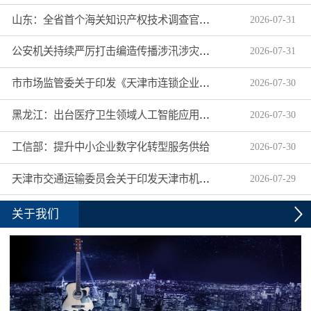
山东：全省首个海关知识产权技术调查官制度落地济南自贸片区
2026
-
07
-
31
公安机关持续严厉打击编造传播涉汛涉灾网络谣言
2026
-
07
-
31
市市场监管委关于印发《天津市连锁企业食品经营许可“先证后核”信用承诺审批实施办法》的通知
2026
-
07
-
30
黑龙江：出台医疗卫生领域人工智能应用工作实施方案
2026
-
07
-
30
工信部：提升中小企业数字化转型服务供给
2026
-
07
-
30
天津市交通运输委员会关于印发天津市机动车驾驶员培训机构及教练员综合信用评价管理办法的通知
2026
-
07
-
29
关于我们