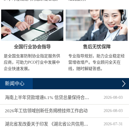
全国行业协会指导
售后无忧保障
是全国虫害防制协业指定服务供
专业指导规划，助力企业稳定经
应商，可助力PCO行业中发展中
营增收增产。专业顾问全天在
企业快速发展。
线，随时解疑答惑。
新闻中心
海南上半年贷款增速6.1% 信贷总量保持合理平稳增长
2026
-
08
-
03
2026年工信领域创新任务揭榜挂帅工作启动
2026
-
08
-
03
湖北省发改委关于印发 《湖北省公共信用信息目录（2026年版）》的通知
2026
-
07
-
31