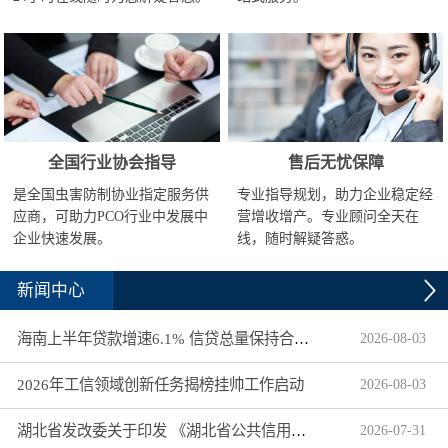
全国行业协会指导
售后无忧保障
是全国虫害防制协业指定服务供
专业指导规划，助力企业稳定经
应商，可助力PCO行业中发展中
营增收增产。专业顾问全天在
企业快速发展。
线，随时解疑答惑。
新闻中心
海南上半年贷款增速6.1% 信贷总量保持合理平稳增长
2026
-
08
-
03
2026年工信领域创新任务揭榜挂帅工作启动
2026
-
08
-
03
湖北省发改委关于印发 《湖北省公共信用信息目录（2026年版）》的通知
2026
-
07
-
31