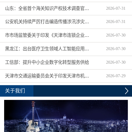
山东：全省首个海关知识产权技术调查官制度落地济南自贸片区
2026
-
07
-
31
公安机关持续严厉打击编造传播涉汛涉灾网络谣言
2026
-
07
-
31
市市场监管委关于印发《天津市连锁企业食品经营许可“先证后核”信用承诺审批实施办法》的通知
2026
-
07
-
30
黑龙江：出台医疗卫生领域人工智能应用工作实施方案
2026
-
07
-
30
工信部：提升中小企业数字化转型服务供给
2026
-
07
-
30
天津市交通运输委员会关于印发天津市机动车驾驶员培训机构及教练员综合信用评价管理办法的通知
2026
-
07
-
29
关于我们