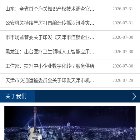
山东：全省首个海关知识产权技术调查官制度落地济南自贸片区
2026
-
07
-
31
公安机关持续严厉打击编造传播涉汛涉灾网络谣言
2026
-
07
-
31
市市场监管委关于印发《天津市连锁企业食品经营许可“先证后核”信用承诺审批实施办法》的通知
2026
-
07
-
30
黑龙江：出台医疗卫生领域人工智能应用工作实施方案
2026
-
07
-
30
工信部：提升中小企业数字化转型服务供给
2026
-
07
-
30
天津市交通运输委员会关于印发天津市机动车驾驶员培训机构及教练员综合信用评价管理办法的通知
2026
-
07
-
29
关于我们