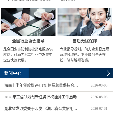
全国行业协会指导
售后无忧保障
是全国虫害防制协业指定服务供
专业指导规划，助力企业稳定经
应商，可助力PCO行业中发展中
营增收增产。专业顾问全天在
企业快速发展。
线，随时解疑答惑。
新闻中心
海南上半年贷款增速6.1% 信贷总量保持合理平稳增长
2026
-
08
-
03
2026年工信领域创新任务揭榜挂帅工作启动
2026
-
08
-
03
湖北省发改委关于印发 《湖北省公共信用信息目录（2026年版）》的通知
2026
-
07
-
31