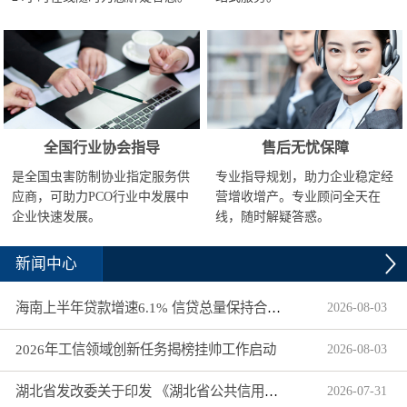
全国行业协会指导
售后无忧保障
是全国虫害防制协业指定服务供
专业指导规划，助力企业稳定经
应商，可助力PCO行业中发展中
营增收增产。专业顾问全天在
企业快速发展。
线，随时解疑答惑。
新闻中心
海南上半年贷款增速6.1% 信贷总量保持合理平稳增长
2026
-
08
-
03
2026年工信领域创新任务揭榜挂帅工作启动
2026
-
08
-
03
湖北省发改委关于印发 《湖北省公共信用信息目录（2026年版）》的通知
2026
-
07
-
31