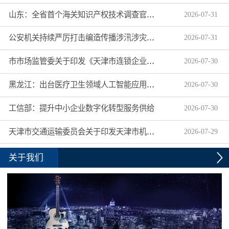
山东：全省首个海关知识产权技术调查官制度落地济南自贸片区
2026
-
07
-
31
公安机关持续严厉打击编造传播涉汛涉灾网络谣言
2026
-
07
-
31
市市场监管委关于印发《天津市连锁企业食品经营许可“先证后核”信用承诺审批实施办法》的通知
2026
-
07
-
30
黑龙江：出台医疗卫生领域人工智能应用工作实施方案
2026
-
07
-
30
工信部：提升中小企业数字化转型服务供给
2026
-
07
-
30
天津市交通运输委员会关于印发天津市机动车驾驶员培训机构及教练员综合信用评价管理办法的通知
2026
-
07
-
29
关于我们