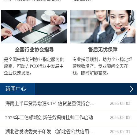
全国行业协会指导
售后无忧保障
是全国虫害防制协业指定服务供
专业指导规划，助力企业稳定经
应商，可助力PCO行业中发展中
营增收增产。专业顾问全天在
企业快速发展。
线，随时解疑答惑。
新闻中心
海南上半年贷款增速6.1% 信贷总量保持合理平稳增长
2026
-
08
-
03
2026年工信领域创新任务揭榜挂帅工作启动
2026
-
08
-
03
湖北省发改委关于印发 《湖北省公共信用信息目录（2026年版）》的通知
2026
-
07
-
31