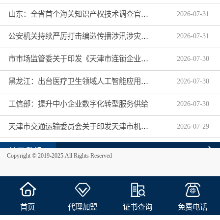
山东：全省首个海关知识产权技术调查官制度落地济南自贸片区
2026
-
07
-
31
公安机关持续严厉打击编造传播涉汛涉灾网络谣言
2026
-
07
-
31
市市场监管委关于印发《天津市连锁企业食品经营许可“先证后核”信用承诺审批实施办法》的通知
2026
-
07
-
30
黑龙江：出台医疗卫生领域人工智能应用工作实施方案
2026
-
07
-
30
工信部：提升中小企业数字化转型服务供给
2026
-
07
-
30
天津市交通运输委员会关于印发天津市机动车驾驶员培训机构及教练员综合信用评价管理办法的通知
2026
-
07
-
29
关于我们
Copyright © 2019-2025.All Rights Reserved
首页
代理加盟
证书查询
免费电话