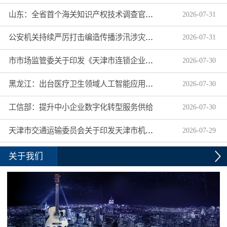
山东：全省首个海关知识产权技术调查官制度落地济南自贸片区
2026
-
07
-
31
公安机关持续严厉打击编造传播涉汛涉灾网络谣言
2026
-
07
-
31
市市场监管委关于印发《天津市连锁企业食品经营许可“先证后核”信用承诺审批实施办法》的通知
2026
-
07
-
30
黑龙江：出台医疗卫生领域人工智能应用工作实施方案
2026
-
07
-
30
工信部：提升中小企业数字化转型服务供给
2026
-
07
-
30
天津市交通运输委员会关于印发天津市机动车驾驶员培训机构及教练员综合信用评价管理办法的通知
2026
-
07
-
29
关于我们