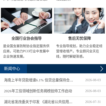
全国行业协会指导
售后无忧保障
是全国虫害防制协业指定服务供
专业指导规划，助力企业稳定经
应商，可助力PCO行业中发展中
营增收增产。专业顾问全天在
企业快速发展。
线，随时解疑答惑。
新闻中心
海南上半年贷款增速6.1% 信贷总量保持合理平稳增长
2026
-
08
-
03
2026年工信领域创新任务揭榜挂帅工作启动
2026
-
08
-
03
湖北省发改委关于印发 《湖北省公共信用信息目录（2026年版）》的通知
2026
-
07
-
31