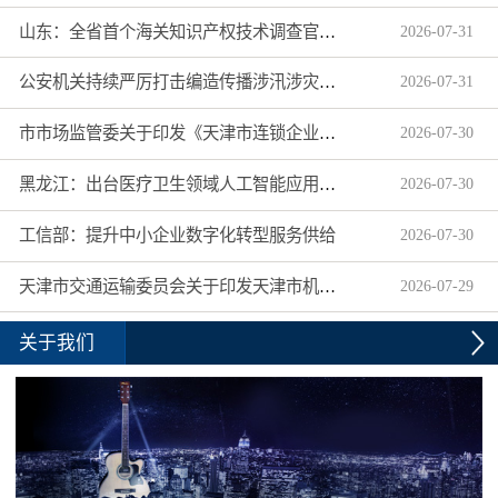
山东：全省首个海关知识产权技术调查官制度落地济南自贸片区
2026
-
07
-
31
公安机关持续严厉打击编造传播涉汛涉灾网络谣言
2026
-
07
-
31
市市场监管委关于印发《天津市连锁企业食品经营许可“先证后核”信用承诺审批实施办法》的通知
2026
-
07
-
30
黑龙江：出台医疗卫生领域人工智能应用工作实施方案
2026
-
07
-
30
工信部：提升中小企业数字化转型服务供给
2026
-
07
-
30
天津市交通运输委员会关于印发天津市机动车驾驶员培训机构及教练员综合信用评价管理办法的通知
2026
-
07
-
29
关于我们