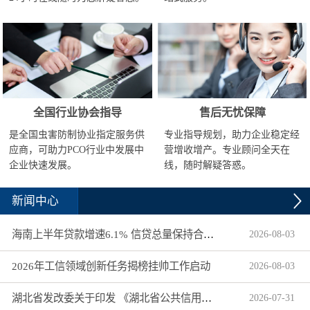
全国行业协会指导
售后无忧保障
是全国虫害防制协业指定服务供
专业指导规划，助力企业稳定经
应商，可助力PCO行业中发展中
营增收增产。专业顾问全天在
企业快速发展。
线，随时解疑答惑。
新闻中心
海南上半年贷款增速6.1% 信贷总量保持合理平稳增长
2026
-
08
-
03
2026年工信领域创新任务揭榜挂帅工作启动
2026
-
08
-
03
湖北省发改委关于印发 《湖北省公共信用信息目录（2026年版）》的通知
2026
-
07
-
31