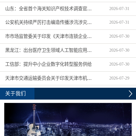
山东：全省首个海关知识产权技术调查官制度落地济南自贸片区
2026
-
07
-
31
公安机关持续严厉打击编造传播涉汛涉灾网络谣言
2026
-
07
-
31
市市场监管委关于印发《天津市连锁企业食品经营许可“先证后核”信用承诺审批实施办法》的通知
2026
-
07
-
30
黑龙江：出台医疗卫生领域人工智能应用工作实施方案
2026
-
07
-
30
工信部：提升中小企业数字化转型服务供给
2026
-
07
-
30
天津市交通运输委员会关于印发天津市机动车驾驶员培训机构及教练员综合信用评价管理办法的通知
2026
-
07
-
29
关于我们