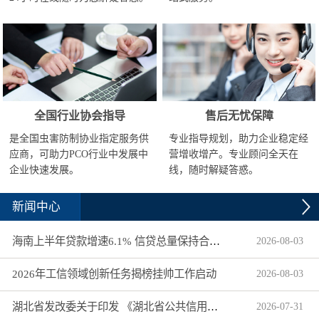
全国行业协会指导
售后无忧保障
是全国虫害防制协业指定服务供
专业指导规划，助力企业稳定经
应商，可助力PCO行业中发展中
营增收增产。专业顾问全天在
企业快速发展。
线，随时解疑答惑。
新闻中心
海南上半年贷款增速6.1% 信贷总量保持合理平稳增长
2026
-
08
-
03
2026年工信领域创新任务揭榜挂帅工作启动
2026
-
08
-
03
湖北省发改委关于印发 《湖北省公共信用信息目录（2026年版）》的通知
2026
-
07
-
31