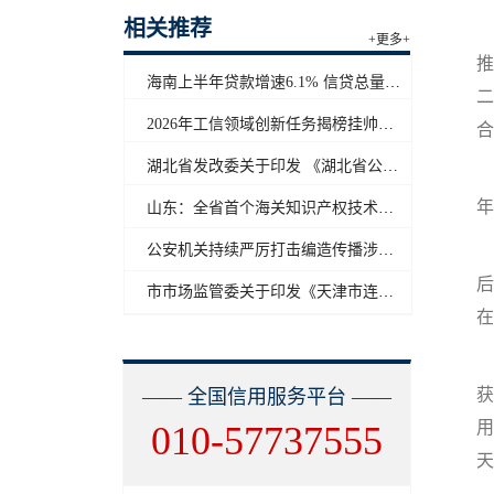
相关推荐
目
+更多+
推
海南上半年贷款增速6.1% 信贷总量保持合理平稳增长
二
2026年工信领域创新任务揭榜挂帅工作启动
合
湖北省发改委关于印发 《湖北省公共信用信息目录（2026年版）》的通知
开
年
山东：全省首个海关知识产权技术调查官制度落地济南自贸片区
公安机关持续严厉打击编造传播涉汛涉灾网络谣言
什
后
市市场监管委关于印发《天津市连锁企业食品经营许可“先证后核”信用承诺审批实施办法》的通知
在
全
获
—— 全国信用服务平台 ——
用
010-57737555
天