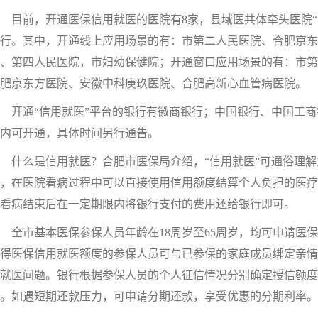
前，开通医保信用就医的医院有8家，县域医共体牵头医院“信
行。其中，开通线上应用场景的有：市第二人民医院、合肥京
、第四人民医院，市妇幼保健院；开通窗口应用场景的有：市第
肥京东方医院、安徽中科庚玖医院、合肥高新心血管病医院。
通“信用就医”平台的银行有徽商银行；中国银行、中国工商银
内可开通，具体时间另行通告。
么是信用就医？合肥市医保局介绍，“信用就医”可通俗理解为
，在医院看病过程中可以直接使用信用额度结算个人负担的医疗
看病结束后在一定期限内将银行支付的费用还给银行即可。
市基本医保参保人员年龄在18周岁至65周岁，均可申请医保信
得医保信用就医额度的参保人员可与已参保的家庭成员绑定亲情
就医问题。银行根据参保人员的个人征信情况分别确定授信额度，一般
。如遇短期还款压力，可申请分期还款，享受优惠的分期利率。