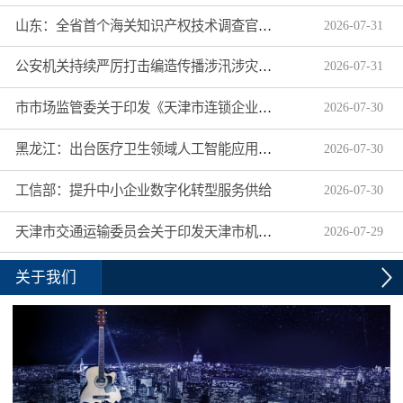
山东：全省首个海关知识产权技术调查官制度落地济南自贸片区
2026
-
07
-
31
公安机关持续严厉打击编造传播涉汛涉灾网络谣言
2026
-
07
-
31
市市场监管委关于印发《天津市连锁企业食品经营许可“先证后核”信用承诺审批实施办法》的通知
2026
-
07
-
30
黑龙江：出台医疗卫生领域人工智能应用工作实施方案
2026
-
07
-
30
工信部：提升中小企业数字化转型服务供给
2026
-
07
-
30
天津市交通运输委员会关于印发天津市机动车驾驶员培训机构及教练员综合信用评价管理办法的通知
2026
-
07
-
29
关于我们