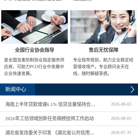
全国行业协会指导
售后无忧保障
是全国虫害防制协业指定服务供
专业指导规划，助力企业稳定经
应商，可助力PCO行业中发展中
营增收增产。专业顾问全天在
企业快速发展。
线，随时解疑答惑。
新闻中心
海南上半年贷款增速6.1% 信贷总量保持合理平稳增长
2026
-
08
-
03
2026年工信领域创新任务揭榜挂帅工作启动
2026
-
08
-
03
湖北省发改委关于印发 《湖北省公共信用信息目录（2026年版）》的通知
2026
-
07
-
31