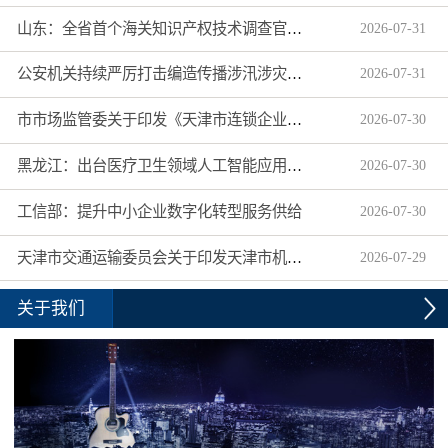
山东：全省首个海关知识产权技术调查官制度落地济南自贸片区
2026
-
07
-
31
公安机关持续严厉打击编造传播涉汛涉灾网络谣言
2026
-
07
-
31
市市场监管委关于印发《天津市连锁企业食品经营许可“先证后核”信用承诺审批实施办法》的通知
2026
-
07
-
30
黑龙江：出台医疗卫生领域人工智能应用工作实施方案
2026
-
07
-
30
工信部：提升中小企业数字化转型服务供给
2026
-
07
-
30
天津市交通运输委员会关于印发天津市机动车驾驶员培训机构及教练员综合信用评价管理办法的通知
2026
-
07
-
29
关于我们