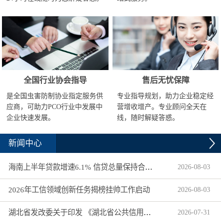
全国行业协会指导
售后无忧保障
是全国虫害防制协业指定服务供
专业指导规划，助力企业稳定经
应商，可助力PCO行业中发展中
营增收增产。专业顾问全天在
企业快速发展。
线，随时解疑答惑。
新闻中心
海南上半年贷款增速6.1% 信贷总量保持合理平稳增长
2026
-
08
-
03
2026年工信领域创新任务揭榜挂帅工作启动
2026
-
08
-
03
湖北省发改委关于印发 《湖北省公共信用信息目录（2026年版）》的通知
2026
-
07
-
31