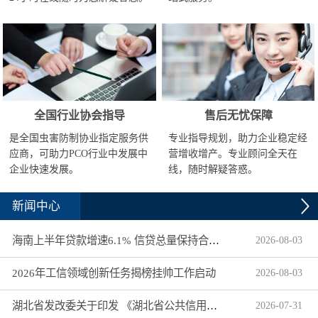
全国行业协会指导
售后无忧保障
是全国虫害防制协业指定服务供
专业指导规划，助力企业稳定经
应商，可助力PCO行业中发展中
营增收增产。专业顾问全天在
企业快速发展。
线，随时解疑答惑。
新闻中心
海南上半年贷款增速6.1% 信贷总量保持合理平稳增长
2026
-
08
-
03
2026年工信领域创新任务揭榜挂帅工作启动
2026
-
08
-
03
湖北省发改委关于印发 《湖北省公共信用信息目录（2026年版）》的通知
2026
-
07
-
31