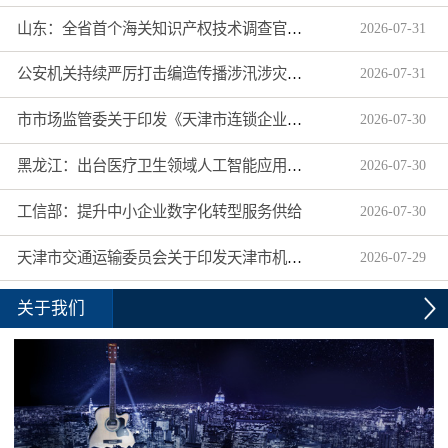
山东：全省首个海关知识产权技术调查官制度落地济南自贸片区
2026
-
07
-
31
公安机关持续严厉打击编造传播涉汛涉灾网络谣言
2026
-
07
-
31
市市场监管委关于印发《天津市连锁企业食品经营许可“先证后核”信用承诺审批实施办法》的通知
2026
-
07
-
30
黑龙江：出台医疗卫生领域人工智能应用工作实施方案
2026
-
07
-
30
工信部：提升中小企业数字化转型服务供给
2026
-
07
-
30
天津市交通运输委员会关于印发天津市机动车驾驶员培训机构及教练员综合信用评价管理办法的通知
2026
-
07
-
29
关于我们