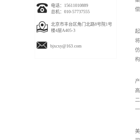
电话：15611010889
偿
总机：010-57737555
杭
北京市丰台区角门北路8号院1号
楼4层A405-3
起
将
bjxcxy@163.com
仿
构
产
高
二
一
在
美