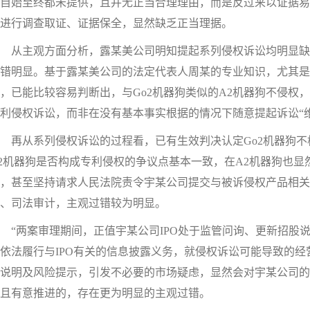
自始至终都未提供，且并无正当合理理由，而是反过来以证据易
进行调查取证、证据保全，显然缺乏正当理据。
从主观方面分析，露某美公司明知提起系列侵权诉讼均明显缺
错明显。基于露某美公司的法定代表人周某的专业知识，尤其是
，已能比较容易判断出，与Go2机器狗类似的A2机器狗不侵权
利侵权诉讼，而非在没有基本事实根据的情况下随意提起诉讼“维
从系列侵权诉讼的过程看，已有生效判决认定Go2机器狗不构
2机器狗是否构成专利侵权的争议点基本一致，在A2机器狗也
，甚至坚持请求人民法院责令宇某公司提交与被诉侵权产品相
、司法审计，主观过错较为明显。
两案审理期间，正值宇某公司IPO处于监管问询、更新招股说
依法履行与IPO有关的信息披露义务，就侵权诉讼可能导致的
说明及风险提示，引发不必要的市场疑虑，显然会对宇某公司的
且有意推进的，存在更为明显的主观过错。