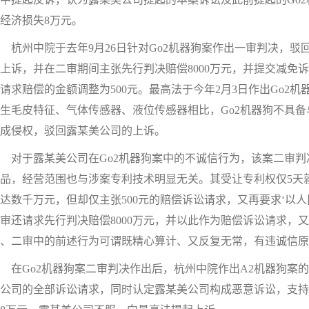
经济损失8万元。
州中院于去年9月26日针对Go2机器狗案作出一审判决，驳
上诉，并在二审期间主张先行判决赔偿8000万元，并提交减免
请求赔偿的金额调整为500元。最高法于今年2月3日作出Go2
生毛皮特征、气体传感器、液位传感器相比，Go2机器狗不具
成侵权，驳回露某美公司的上诉。
对于露某美公司在Go2机器狗案中的不诚信行为，该案二审判
品，经营范围也与涉案专利技术明显无关。其受让专利权仅5天
达数千万元，但却仅主张500元的赔偿诉讼请求，又再要求‘以
审还请求先行判决赔偿8000万元，并以此作为赔偿诉讼请求，又
、二审中的前述行为可谓既精心算计、又反复无常，有违诚信原
Go2机器狗案二审判决作出后，杭州中院作出A2机器狗案的
公司的全部诉讼请求，同时认定露某美公司构成恶意诉讼，支持