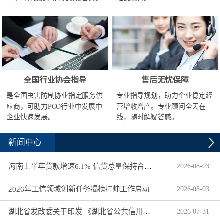
全国行业协会指导
售后无忧保障
是全国虫害防制协业指定服务供
专业指导规划，助力企业稳定经
应商，可助力PCO行业中发展中
营增收增产。专业顾问全天在
企业快速发展。
线，随时解疑答惑。
新闻中心
海南上半年贷款增速6.1% 信贷总量保持合理平稳增长
2026
-
08
-
03
2026年工信领域创新任务揭榜挂帅工作启动
2026
-
08
-
03
湖北省发改委关于印发 《湖北省公共信用信息目录（2026年版）》的通知
2026
-
07
-
31