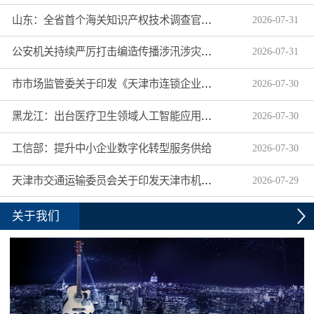
山东：全省首个海关知识产权技术调查官制度落地济南自贸片区
2026
-
07
-
31
公安机关持续严厉打击编造传播涉汛涉灾网络谣言
2026
-
07
-
31
市市场监管委关于印发《天津市连锁企业食品经营许可“先证后核”信用承诺审批实施办法》的通知
2026
-
07
-
30
黑龙江：出台医疗卫生领域人工智能应用工作实施方案
2026
-
07
-
30
工信部：提升中小企业数字化转型服务供给
2026
-
07
-
30
天津市交通运输委员会关于印发天津市机动车驾驶员培训机构及教练员综合信用评价管理办法的通知
2026
-
07
-
29
关于我们