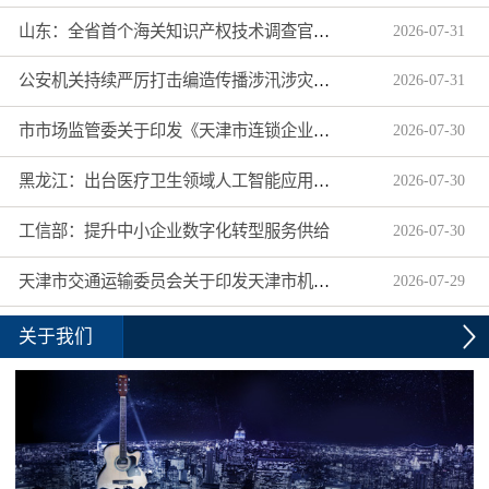
山东：全省首个海关知识产权技术调查官制度落地济南自贸片区
2026
-
07
-
31
公安机关持续严厉打击编造传播涉汛涉灾网络谣言
2026
-
07
-
31
市市场监管委关于印发《天津市连锁企业食品经营许可“先证后核”信用承诺审批实施办法》的通知
2026
-
07
-
30
黑龙江：出台医疗卫生领域人工智能应用工作实施方案
2026
-
07
-
30
工信部：提升中小企业数字化转型服务供给
2026
-
07
-
30
天津市交通运输委员会关于印发天津市机动车驾驶员培训机构及教练员综合信用评价管理办法的通知
2026
-
07
-
29
关于我们