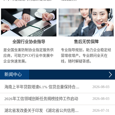
全国行业协会指导
售后无忧保障
是全国虫害防制协业指定服务供
专业指导规划，助力企业稳定经
应商，可助力PCO行业中发展中
营增收增产。专业顾问全天在
企业快速发展。
线，随时解疑答惑。
新闻中心
海南上半年贷款增速6.1% 信贷总量保持合理平稳增长
2026
-
08
-
03
2026年工信领域创新任务揭榜挂帅工作启动
2026
-
08
-
03
湖北省发改委关于印发 《湖北省公共信用信息目录（2026年版）》的通知
2026
-
07
-
31