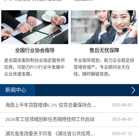
全国行业协会指导
售后无忧保障
是全国虫害防制协业指定服务供
专业指导规划，助力企业稳定经
应商，可助力PCO行业中发展中
营增收增产。专业顾问全天在
企业快速发展。
线，随时解疑答惑。
新闻中心
海南上半年贷款增速6.1% 信贷总量保持合理平稳增长
2026
-
08
-
03
2026年工信领域创新任务揭榜挂帅工作启动
2026
-
08
-
03
湖北省发改委关于印发 《湖北省公共信用信息目录（2026年版）》的通知
2026
-
07
-
31