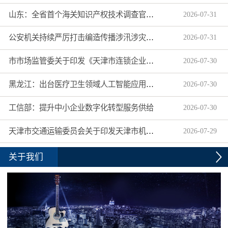
山东：全省首个海关知识产权技术调查官制度落地济南自贸片区
2026
-
07
-
31
公安机关持续严厉打击编造传播涉汛涉灾网络谣言
2026
-
07
-
31
市市场监管委关于印发《天津市连锁企业食品经营许可“先证后核”信用承诺审批实施办法》的通知
2026
-
07
-
30
黑龙江：出台医疗卫生领域人工智能应用工作实施方案
2026
-
07
-
30
工信部：提升中小企业数字化转型服务供给
2026
-
07
-
30
天津市交通运输委员会关于印发天津市机动车驾驶员培训机构及教练员综合信用评价管理办法的通知
2026
-
07
-
29
关于我们