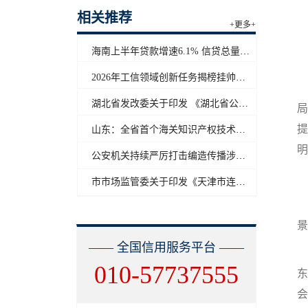
相关推荐
+更多+
海南上半年贷款增速6.1% 信贷总量保持合理平稳增长
2026年工信领域创新任务揭榜挂帅工作启动
为
湖北省发改委关于印发 《湖北省公共信用信息目录（2026年版）》的通知
局
提
山东：全省首个海关知识产权技术调查官制度落地济南自贸片区
明
公安机关持续严厉打击编造传播涉汛涉灾网络谣言
市市场监管委关于印发《天津市连锁企业食品经营许可“先证后核”信用承诺审批实施办法》的通知
景
—— 全国信用服务平台 ——
010-57737555
东
会