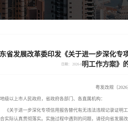
东省发展改革委印发《关于进一步深化专
明工作方案》
日期：
2026-05-07
浏览次数：
粤发改规〔2026
地级以上市人民政府，省政府各部门、各直属机构：
《关于进一步深化专项信用报告替代有无违法违规记录证明工
合实际认真贯彻落实。实施过程中遇到的问题，请径向省发展改