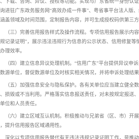
、下载、咨询、异议、授权等功能。实现与广东省统一身份认证
询进驻广东政务服务网“高效办成一件事”、粤省事平台法人版
涵盖领域及时间范围，定制报告内容，并可生成授权码供第三方
（三）完善信用报告样式及操作流程。专项信用报告展示内容，
规记录证明”，展示违法违规行为信息的公示状态、信用修复等
办理效率。
（四）建立信息异议处理机制。“信用广东”平台提供异议申诉
数源单位，督促数源单位及时核实相关情况，并将申诉处理结果
（五）加强信息安全与隐私保护。各有关单位应当建立健全数
、损毁或不当利用。严格落实信息报送责任，对未按规定报送、
单位和人员责任。
（六）建立区域互认机制。积极推动与兄弟省（区、市）开展
，提升信用报告区域通用性。
深化以专项信用报告替代有无违法违规记录证明工作，是推动