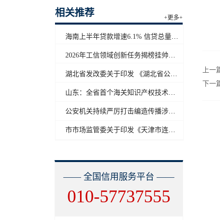
相关推荐
+更多+
海南上半年贷款增速6.1% 信贷总量保持合理平稳增长
2026年工信领域创新任务揭榜挂帅工作启动
上一
湖北省发改委关于印发 《湖北省公共信用信息目录（2026年版）》的通知
下一
山东：全省首个海关知识产权技术调查官制度落地济南自贸片区
公安机关持续严厉打击编造传播涉汛涉灾网络谣言
市市场监管委关于印发《天津市连锁企业食品经营许可“先证后核”信用承诺审批实施办法》的通知
—— 全国信用服务平台 ——
010-57737555