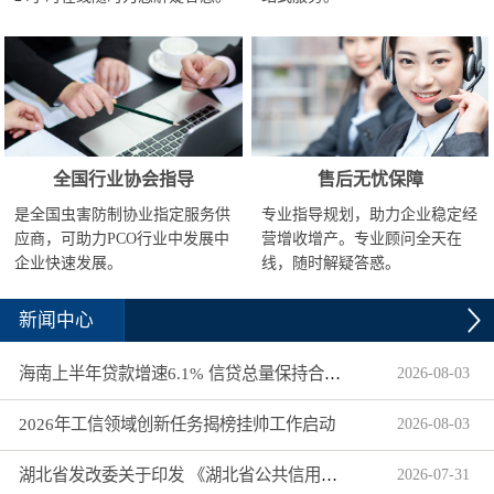
全国行业协会指导
售后无忧保障
是全国虫害防制协业指定服务供
专业指导规划，助力企业稳定经
应商，可助力PCO行业中发展中
营增收增产。专业顾问全天在
企业快速发展。
线，随时解疑答惑。
新闻中心
海南上半年贷款增速6.1% 信贷总量保持合理平稳增长
2026
-
08
-
03
2026年工信领域创新任务揭榜挂帅工作启动
2026
-
08
-
03
湖北省发改委关于印发 《湖北省公共信用信息目录（2026年版）》的通知
2026
-
07
-
31