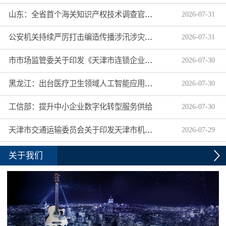
山东：全省首个海关知识产权技术调查官制度落地济南自贸片区
2026
-
07
-
31
公安机关持续严厉打击编造传播涉汛涉灾网络谣言
2026
-
07
-
31
市市场监管委关于印发《天津市连锁企业食品经营许可“先证后核”信用承诺审批实施办法》的通知
2026
-
07
-
30
黑龙江：出台医疗卫生领域人工智能应用工作实施方案
2026
-
07
-
30
工信部：提升中小企业数字化转型服务供给
2026
-
07
-
30
天津市交通运输委员会关于印发天津市机动车驾驶员培训机构及教练员综合信用评价管理办法的通知
2026
-
07
-
29
关于我们