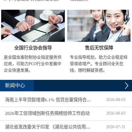
全国行业协会指导
售后无忧保障
是全国虫害防制协业指定服务供
专业指导规划，助力企业稳定经
应商，可助力PCO行业中发展中
营增收增产。专业顾问全天在
企业快速发展。
线，随时解疑答惑。
新闻中心
海南上半年贷款增速6.1% 信贷总量保持合理平稳增长
2026
-
08
-
03
2026年工信领域创新任务揭榜挂帅工作启动
2026
-
08
-
03
湖北省发改委关于印发 《湖北省公共信用信息目录（2026年版）》的通知
2026
-
07
-
31