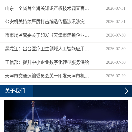
山东：全省首个海关知识产权技术调查官制度落地济南自贸片区
2026
-
07
-
31
公安机关持续严厉打击编造传播涉汛涉灾网络谣言
2026
-
07
-
31
市市场监管委关于印发《天津市连锁企业食品经营许可“先证后核”信用承诺审批实施办法》的通知
2026
-
07
-
30
黑龙江：出台医疗卫生领域人工智能应用工作实施方案
2026
-
07
-
30
工信部：提升中小企业数字化转型服务供给
2026
-
07
-
30
天津市交通运输委员会关于印发天津市机动车驾驶员培训机构及教练员综合信用评价管理办法的通知
2026
-
07
-
29
关于我们