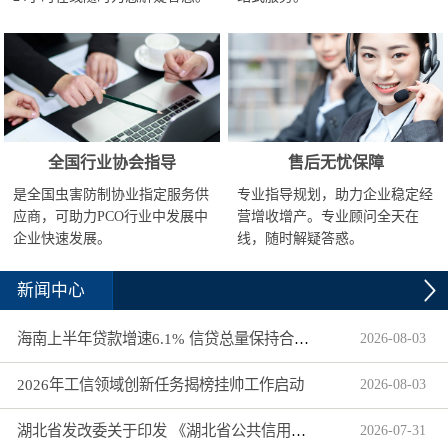
全国行业协会指导
售后无忧保障
是全国虫害防制协业指定服务供
专业指导规划，助力企业稳定经
应商，可助力PCO行业中发展中
营增收增产。专业顾问全天在
企业快速发展。
线，随时解疑答惑。
新闻中心
海南上半年贷款增速6.1% 信贷总量保持合理平稳增长
2026
-
08
-
03
2026年工信领域创新任务揭榜挂帅工作启动
2026
-
08
-
03
湖北省发改委关于印发 《湖北省公共信用信息目录（2026年版）》的通知
2026
-
07
-
31