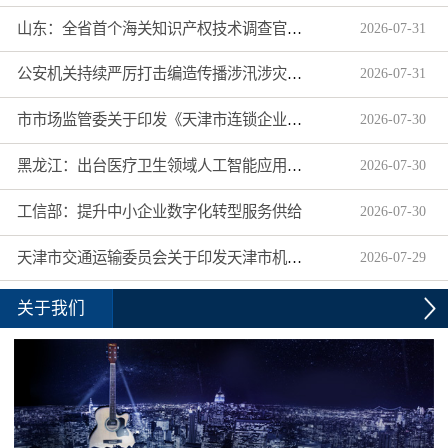
山东：全省首个海关知识产权技术调查官制度落地济南自贸片区
2026
-
07
-
31
公安机关持续严厉打击编造传播涉汛涉灾网络谣言
2026
-
07
-
31
市市场监管委关于印发《天津市连锁企业食品经营许可“先证后核”信用承诺审批实施办法》的通知
2026
-
07
-
30
黑龙江：出台医疗卫生领域人工智能应用工作实施方案
2026
-
07
-
30
工信部：提升中小企业数字化转型服务供给
2026
-
07
-
30
天津市交通运输委员会关于印发天津市机动车驾驶员培训机构及教练员综合信用评价管理办法的通知
2026
-
07
-
29
关于我们