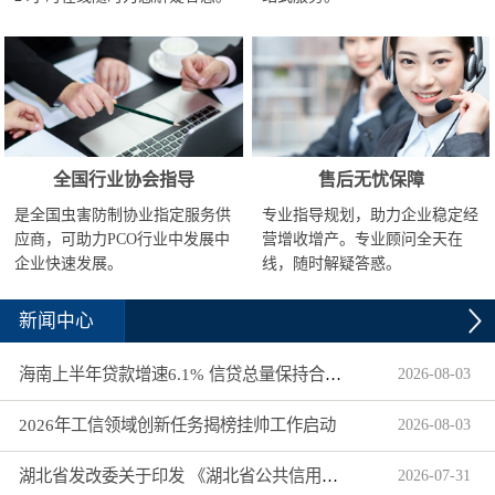
全国行业协会指导
售后无忧保障
是全国虫害防制协业指定服务供
专业指导规划，助力企业稳定经
应商，可助力PCO行业中发展中
营增收增产。专业顾问全天在
企业快速发展。
线，随时解疑答惑。
新闻中心
海南上半年贷款增速6.1% 信贷总量保持合理平稳增长
2026
-
08
-
03
2026年工信领域创新任务揭榜挂帅工作启动
2026
-
08
-
03
湖北省发改委关于印发 《湖北省公共信用信息目录（2026年版）》的通知
2026
-
07
-
31