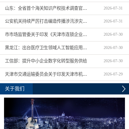
山东：全省首个海关知识产权技术调查官制度落地济南自贸片区
2026
-
07
-
31
公安机关持续严厉打击编造传播涉汛涉灾网络谣言
2026
-
07
-
31
市市场监管委关于印发《天津市连锁企业食品经营许可“先证后核”信用承诺审批实施办法》的通知
2026
-
07
-
30
黑龙江：出台医疗卫生领域人工智能应用工作实施方案
2026
-
07
-
30
工信部：提升中小企业数字化转型服务供给
2026
-
07
-
30
天津市交通运输委员会关于印发天津市机动车驾驶员培训机构及教练员综合信用评价管理办法的通知
2026
-
07
-
29
关于我们