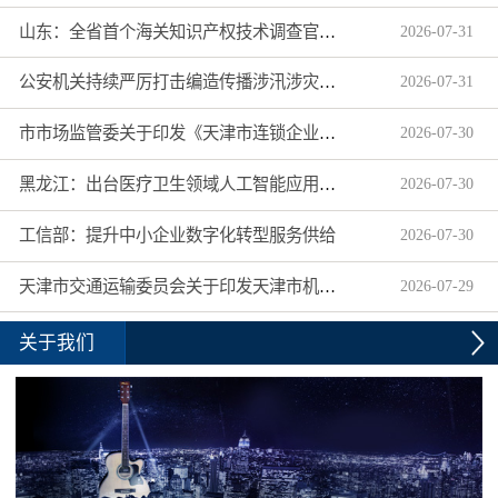
山东：全省首个海关知识产权技术调查官制度落地济南自贸片区
2026
-
07
-
31
公安机关持续严厉打击编造传播涉汛涉灾网络谣言
2026
-
07
-
31
市市场监管委关于印发《天津市连锁企业食品经营许可“先证后核”信用承诺审批实施办法》的通知
2026
-
07
-
30
黑龙江：出台医疗卫生领域人工智能应用工作实施方案
2026
-
07
-
30
工信部：提升中小企业数字化转型服务供给
2026
-
07
-
30
天津市交通运输委员会关于印发天津市机动车驾驶员培训机构及教练员综合信用评价管理办法的通知
2026
-
07
-
29
关于我们