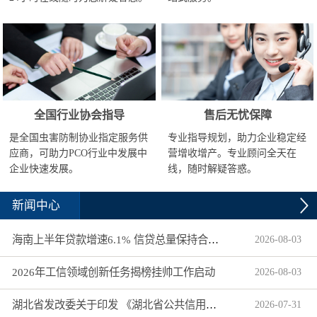
全国行业协会指导
售后无忧保障
是全国虫害防制协业指定服务供
专业指导规划，助力企业稳定经
应商，可助力PCO行业中发展中
营增收增产。专业顾问全天在
企业快速发展。
线，随时解疑答惑。
新闻中心
海南上半年贷款增速6.1% 信贷总量保持合理平稳增长
2026
-
08
-
03
2026年工信领域创新任务揭榜挂帅工作启动
2026
-
08
-
03
湖北省发改委关于印发 《湖北省公共信用信息目录（2026年版）》的通知
2026
-
07
-
31