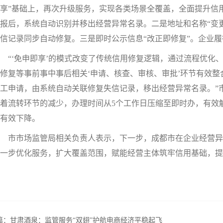
享”基础上，再次升级服务，实现各类场景全覆盖，全面提升信
报后，系统自动识别并移出经营异常名录。二是地址和名称“变
信记录同步自动修复。三是即时公示信息“改正即修复”。企业
“‘免申即享’的模式改变了传统信用修复逻辑，通过流程优化
修复等事前事中事后相关‘申请、核查、审核、审批’环节有效
工申请，由系统自动关联修复失信记录，移出经营异常名录。”
着流转环节的减少，办理时间从5个工作日压缩至即时办，有效
有效下降。
市市场监管局相关负责人表示，下一步，成都市在企业经营异常
一步优化服务，扩大覆盖范围，赋能经营主体筑牢信用基础，提
篇：
甘肃酒泉：监管服务“双翅”护航电商经济平稳起飞