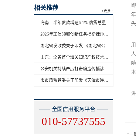
即
相关推荐
+更多+
年
海南上半年贷款增速6.1% 信贷总量保持合理平稳增长
失
2026年工信领域创新任务揭榜挂帅工作启动
用
湖北省发改委关于印发 《湖北省公共信用信息目录（2026年版）》的通知
人
山东：全省首个海关知识产权技术调查官制度落地济南自贸片区
随
公安机关持续严厉打击编造传播涉汛涉灾网络谣言
本
市市场监管委关于印发《天津市连锁企业食品经营许可“先证后核”信用承诺审批实施办法》的通知
进
—— 全国信用服务平台 ——
010-57737555
上一