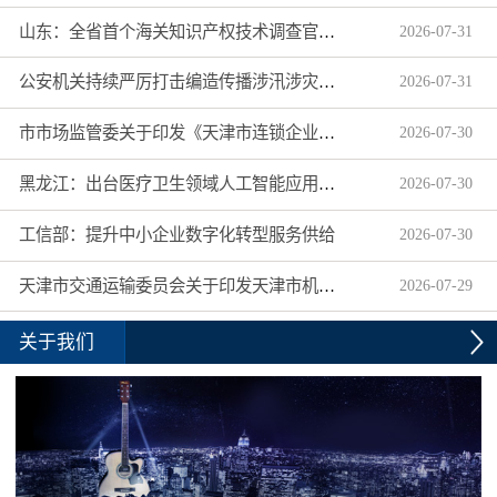
山东：全省首个海关知识产权技术调查官制度落地济南自贸片区
2026
-
07
-
31
公安机关持续严厉打击编造传播涉汛涉灾网络谣言
2026
-
07
-
31
市市场监管委关于印发《天津市连锁企业食品经营许可“先证后核”信用承诺审批实施办法》的通知
2026
-
07
-
30
黑龙江：出台医疗卫生领域人工智能应用工作实施方案
2026
-
07
-
30
工信部：提升中小企业数字化转型服务供给
2026
-
07
-
30
天津市交通运输委员会关于印发天津市机动车驾驶员培训机构及教练员综合信用评价管理办法的通知
2026
-
07
-
29
关于我们