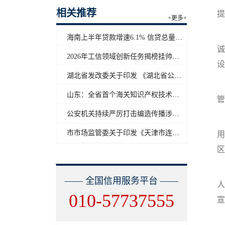
相关推荐
提
+更多+
海南上半年贷款增速6.1% 信贷总量保持合理平稳增长
诚
2026年工信领域创新任务揭榜挂帅工作启动
设
湖北省发改委关于印发 《湖北省公共信用信息目录（2026年版）》的通知
山东：全省首个海关知识产权技术调查官制度落地济南自贸片区
管
公安机关持续严厉打击编造传播涉汛涉灾网络谣言
市市场监管委关于印发《天津市连锁企业食品经营许可“先证后核”信用承诺审批实施办法》的通知
用
区
—— 全国信用服务平台 ——
人
010-57737555
宣