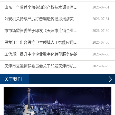
山东：全省首个海关知识产权技术调查官制度落地济南自贸片区
2026
-
07
-
31
公安机关持续严厉打击编造传播涉汛涉灾网络谣言
2026
-
07
-
31
市市场监管委关于印发《天津市连锁企业食品经营许可“先证后核”信用承诺审批实施办法》的通知
2026
-
07
-
30
黑龙江：出台医疗卫生领域人工智能应用工作实施方案
2026
-
07
-
30
工信部：提升中小企业数字化转型服务供给
2026
-
07
-
30
天津市交通运输委员会关于印发天津市机动车驾驶员培训机构及教练员综合信用评价管理办法的通知
2026
-
07
-
29
关于我们