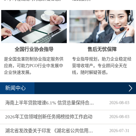
全国行业协会指导
售后无忧保障
是全国虫害防制协业指定服务供
专业指导规划，助力企业稳定经
应商，可助力PCO行业中发展中
营增收增产。专业顾问全天在
企业快速发展。
线，随时解疑答惑。
新闻中心
海南上半年贷款增速6.1% 信贷总量保持合理平稳增长
2026
-
08
-
03
2026年工信领域创新任务揭榜挂帅工作启动
2026
-
08
-
03
湖北省发改委关于印发 《湖北省公共信用信息目录（2026年版）》的通知
2026
-
07
-
31