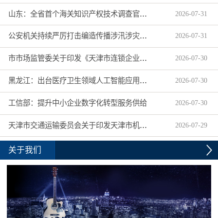
山东：全省首个海关知识产权技术调查官制度落地济南自贸片区
2026
-
07
-
31
公安机关持续严厉打击编造传播涉汛涉灾网络谣言
2026
-
07
-
31
市市场监管委关于印发《天津市连锁企业食品经营许可“先证后核”信用承诺审批实施办法》的通知
2026
-
07
-
30
黑龙江：出台医疗卫生领域人工智能应用工作实施方案
2026
-
07
-
30
工信部：提升中小企业数字化转型服务供给
2026
-
07
-
30
天津市交通运输委员会关于印发天津市机动车驾驶员培训机构及教练员综合信用评价管理办法的通知
2026
-
07
-
29
关于我们