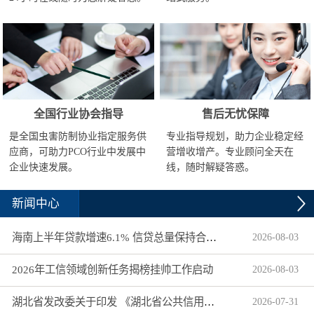
全国行业协会指导
售后无忧保障
是全国虫害防制协业指定服务供
专业指导规划，助力企业稳定经
应商，可助力PCO行业中发展中
营增收增产。专业顾问全天在
企业快速发展。
线，随时解疑答惑。
新闻中心
海南上半年贷款增速6.1% 信贷总量保持合理平稳增长
2026
-
08
-
03
2026年工信领域创新任务揭榜挂帅工作启动
2026
-
08
-
03
湖北省发改委关于印发 《湖北省公共信用信息目录（2026年版）》的通知
2026
-
07
-
31