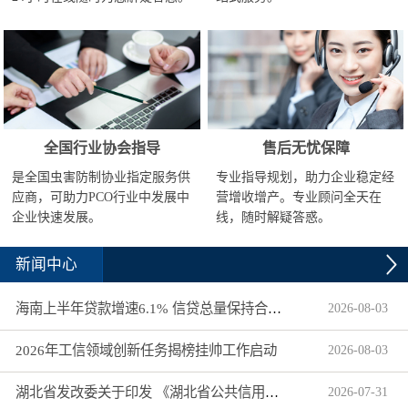
全国行业协会指导
售后无忧保障
是全国虫害防制协业指定服务供
专业指导规划，助力企业稳定经
应商，可助力PCO行业中发展中
营增收增产。专业顾问全天在
企业快速发展。
线，随时解疑答惑。
新闻中心
海南上半年贷款增速6.1% 信贷总量保持合理平稳增长
2026
-
08
-
03
2026年工信领域创新任务揭榜挂帅工作启动
2026
-
08
-
03
湖北省发改委关于印发 《湖北省公共信用信息目录（2026年版）》的通知
2026
-
07
-
31