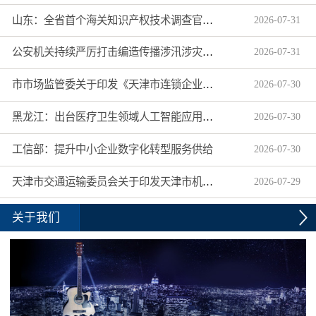
山东：全省首个海关知识产权技术调查官制度落地济南自贸片区
2026
-
07
-
31
公安机关持续严厉打击编造传播涉汛涉灾网络谣言
2026
-
07
-
31
市市场监管委关于印发《天津市连锁企业食品经营许可“先证后核”信用承诺审批实施办法》的通知
2026
-
07
-
30
黑龙江：出台医疗卫生领域人工智能应用工作实施方案
2026
-
07
-
30
工信部：提升中小企业数字化转型服务供给
2026
-
07
-
30
天津市交通运输委员会关于印发天津市机动车驾驶员培训机构及教练员综合信用评价管理办法的通知
2026
-
07
-
29
关于我们