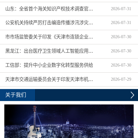
山东：全省首个海关知识产权技术调查官制度落地济南自贸片区
2026
-
07
-
31
公安机关持续严厉打击编造传播涉汛涉灾网络谣言
2026
-
07
-
31
市市场监管委关于印发《天津市连锁企业食品经营许可“先证后核”信用承诺审批实施办法》的通知
2026
-
07
-
30
黑龙江：出台医疗卫生领域人工智能应用工作实施方案
2026
-
07
-
30
工信部：提升中小企业数字化转型服务供给
2026
-
07
-
30
天津市交通运输委员会关于印发天津市机动车驾驶员培训机构及教练员综合信用评价管理办法的通知
2026
-
07
-
29
关于我们