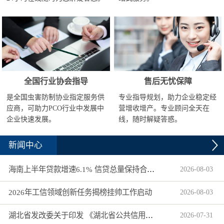
全国行业协会指导
售后无忧保障
是全国虫害防制协业指定服务供
专业指导规划，助力企业稳定经
应商，可助力PCO行业中发展中
营增收增产。专业顾问全天在
企业快速发展。
线，随时解疑答惑。
新闻中心
海南上半年贷款增速6.1% 信贷总量保持合理平稳增长
2026
-
08
-
03
2026年工信领域创新任务揭榜挂帅工作启动
2026
-
08
-
03
湖北省发改委关于印发 《湖北省公共信用信息目录（2026年版）》的通知
2026
-
07
-
31