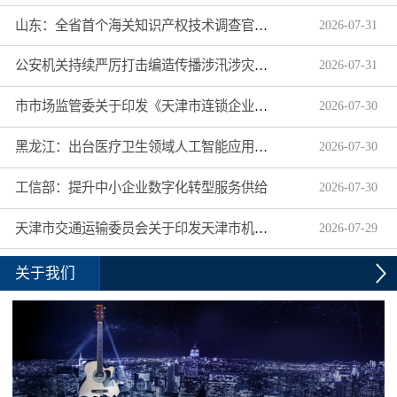
山东：全省首个海关知识产权技术调查官制度落地济南自贸片区
2026
-
07
-
31
公安机关持续严厉打击编造传播涉汛涉灾网络谣言
2026
-
07
-
31
市市场监管委关于印发《天津市连锁企业食品经营许可“先证后核”信用承诺审批实施办法》的通知
2026
-
07
-
30
黑龙江：出台医疗卫生领域人工智能应用工作实施方案
2026
-
07
-
30
工信部：提升中小企业数字化转型服务供给
2026
-
07
-
30
天津市交通运输委员会关于印发天津市机动车驾驶员培训机构及教练员综合信用评价管理办法的通知
2026
-
07
-
29
关于我们