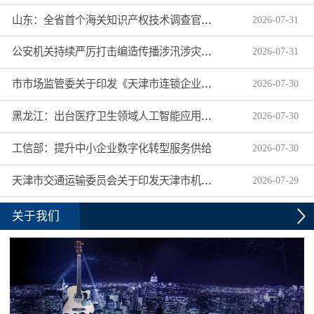
山东：全省首个海关知识产权技术调查官制度落地济南自贸片区
2026
-
07
-
31
公安机关持续严厉打击编造传播涉汛涉灾网络谣言
2026
-
07
-
31
市市场监管委关于印发《天津市连锁企业食品经营许可“先证后核”信用承诺审批实施办法》的通知
2026
-
07
-
30
黑龙江：出台医疗卫生领域人工智能应用工作实施方案
2026
-
07
-
30
工信部：提升中小企业数字化转型服务供给
2026
-
07
-
30
天津市交通运输委员会关于印发天津市机动车驾驶员培训机构及教练员综合信用评价管理办法的通知
2026
-
07
-
29
关于我们