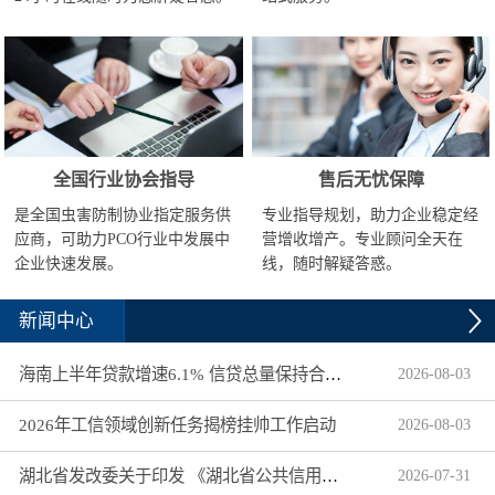
全国行业协会指导
售后无忧保障
是全国虫害防制协业指定服务供
专业指导规划，助力企业稳定经
应商，可助力PCO行业中发展中
营增收增产。专业顾问全天在
企业快速发展。
线，随时解疑答惑。
新闻中心
海南上半年贷款增速6.1% 信贷总量保持合理平稳增长
2026
-
08
-
03
2026年工信领域创新任务揭榜挂帅工作启动
2026
-
08
-
03
湖北省发改委关于印发 《湖北省公共信用信息目录（2026年版）》的通知
2026
-
07
-
31