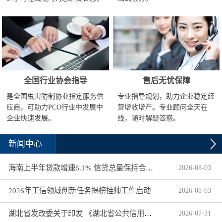
全国行业协会指导
售后无忧保障
是全国虫害防制协业指定服务供
专业指导规划，助力企业稳定经
应商，可助力PCO行业中发展中
营增收增产。专业顾问全天在
企业快速发展。
线，随时解疑答惑。
新闻中心
海南上半年贷款增速6.1% 信贷总量保持合理平稳增长
2026
-
08
-
03
2026年工信领域创新任务揭榜挂帅工作启动
2026
-
08
-
03
湖北省发改委关于印发 《湖北省公共信用信息目录（2026年版）》的通知
2026
-
07
-
31