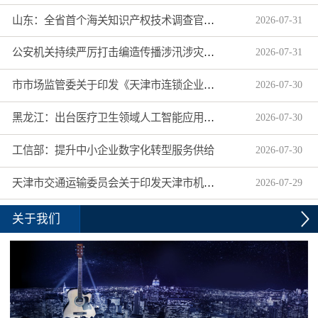
山东：全省首个海关知识产权技术调查官制度落地济南自贸片区
2026
-
07
-
31
公安机关持续严厉打击编造传播涉汛涉灾网络谣言
2026
-
07
-
31
市市场监管委关于印发《天津市连锁企业食品经营许可“先证后核”信用承诺审批实施办法》的通知
2026
-
07
-
30
黑龙江：出台医疗卫生领域人工智能应用工作实施方案
2026
-
07
-
30
工信部：提升中小企业数字化转型服务供给
2026
-
07
-
30
天津市交通运输委员会关于印发天津市机动车驾驶员培训机构及教练员综合信用评价管理办法的通知
2026
-
07
-
29
关于我们