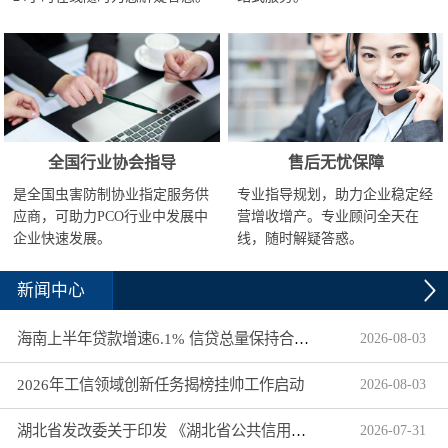
全国行业协会指导
售后无忧保障
是全国虫害防制协业指定服务供
专业指导规划，助力企业稳定经
应商，可助力PCO行业中发展中
营增收增产。专业顾问全天在
企业快速发展。
线，随时解疑答惑。
新闻中心
海南上半年贷款增速6.1% 信贷总量保持合理平稳增长
2026
-
08
-
03
2026年工信领域创新任务揭榜挂帅工作启动
2026
-
08
-
03
湖北省发改委关于印发 《湖北省公共信用信息目录（2026年版）》的通知
2026
-
07
-
31