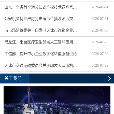
山东：全省首个海关知识产权技术调查官制度落地济南自贸片区
2026
-
07
-
31
公安机关持续严厉打击编造传播涉汛涉灾网络谣言
2026
-
07
-
31
市市场监管委关于印发《天津市连锁企业食品经营许可“先证后核”信用承诺审批实施办法》的通知
2026
-
07
-
30
黑龙江：出台医疗卫生领域人工智能应用工作实施方案
2026
-
07
-
30
工信部：提升中小企业数字化转型服务供给
2026
-
07
-
30
天津市交通运输委员会关于印发天津市机动车驾驶员培训机构及教练员综合信用评价管理办法的通知
2026
-
07
-
29
关于我们