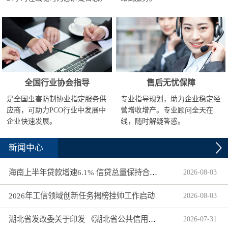
全国行业协会指导
售后无忧保障
是全国虫害防制协业指定服务供
专业指导规划，助力企业稳定经
应商，可助力PCO行业中发展中
营增收增产。专业顾问全天在
企业快速发展。
线，随时解疑答惑。
新闻中心
海南上半年贷款增速6.1% 信贷总量保持合理平稳增长
2026
-
08
-
03
2026年工信领域创新任务揭榜挂帅工作启动
2026
-
08
-
03
湖北省发改委关于印发 《湖北省公共信用信息目录（2026年版）》的通知
2026
-
07
-
31