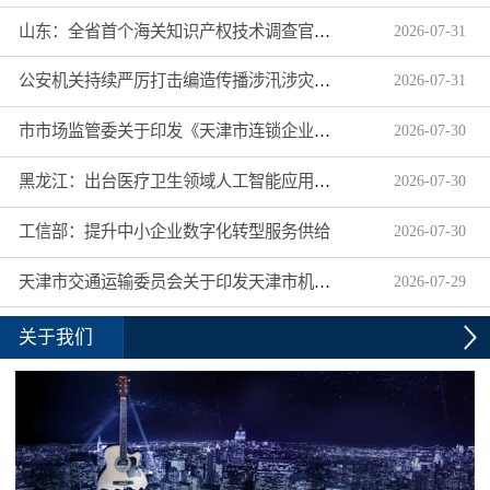
山东：全省首个海关知识产权技术调查官制度落地济南自贸片区
2026
-
07
-
31
公安机关持续严厉打击编造传播涉汛涉灾网络谣言
2026
-
07
-
31
市市场监管委关于印发《天津市连锁企业食品经营许可“先证后核”信用承诺审批实施办法》的通知
2026
-
07
-
30
黑龙江：出台医疗卫生领域人工智能应用工作实施方案
2026
-
07
-
30
工信部：提升中小企业数字化转型服务供给
2026
-
07
-
30
天津市交通运输委员会关于印发天津市机动车驾驶员培训机构及教练员综合信用评价管理办法的通知
2026
-
07
-
29
关于我们