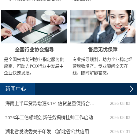
全国行业协会指导
售后无忧保障
是全国虫害防制协业指定服务供
专业指导规划，助力企业稳定经
应商，可助力PCO行业中发展中
营增收增产。专业顾问全天在
企业快速发展。
线，随时解疑答惑。
新闻中心
海南上半年贷款增速6.1% 信贷总量保持合理平稳增长
2026
-
08
-
03
2026年工信领域创新任务揭榜挂帅工作启动
2026
-
08
-
03
湖北省发改委关于印发 《湖北省公共信用信息目录（2026年版）》的通知
2026
-
07
-
31