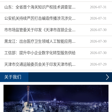
山东：全省首个海关知识产权技术调查官制度落地济南自贸片区
2026
-
07
-
31
公安机关持续严厉打击编造传播涉汛涉灾网络谣言
2026
-
07
-
31
市市场监管委关于印发《天津市连锁企业食品经营许可“先证后核”信用承诺审批实施办法》的通知
2026
-
07
-
30
黑龙江：出台医疗卫生领域人工智能应用工作实施方案
2026
-
07
-
30
工信部：提升中小企业数字化转型服务供给
2026
-
07
-
30
天津市交通运输委员会关于印发天津市机动车驾驶员培训机构及教练员综合信用评价管理办法的通知
2026
-
07
-
29
关于我们