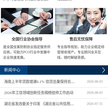
全国行业协会指导
售后无忧保障
是全国虫害防制协业指定服务供
专业指导规划，助力企业稳定经
应商，可助力PCO行业中发展中
营增收增产。专业顾问全天在
企业快速发展。
线，随时解疑答惑。
新闻中心
海南上半年贷款增速6.1% 信贷总量保持合理平稳增长
2026
-
08
-
03
2026年工信领域创新任务揭榜挂帅工作启动
2026
-
08
-
03
湖北省发改委关于印发 《湖北省公共信用信息目录（2026年版）》的通知
2026
-
07
-
31