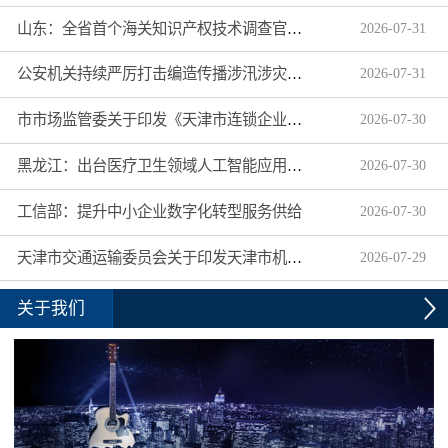
山东：全省首个海关知识产权技术调查官制度落地济南自贸片区
2026
-
07
-
31
公安机关持续严厉打击编造传播涉汛涉灾网络谣言
2026
-
07
-
31
市市场监管委关于印发《天津市连锁企业食品经营许可“先证后核”信用承诺审批实施办法》的通知
2026
-
07
-
30
黑龙江：出台医疗卫生领域人工智能应用工作实施方案
2026
-
07
-
30
工信部：提升中小企业数字化转型服务供给
2026
-
07
-
30
天津市交通运输委员会关于印发天津市机动车驾驶员培训机构及教练员综合信用评价管理办法的通知
2026
-
07
-
29
关于我们