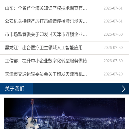
山东：全省首个海关知识产权技术调查官制度落地济南自贸片区
2026
-
07
-
31
公安机关持续严厉打击编造传播涉汛涉灾网络谣言
2026
-
07
-
31
市市场监管委关于印发《天津市连锁企业食品经营许可“先证后核”信用承诺审批实施办法》的通知
2026
-
07
-
30
黑龙江：出台医疗卫生领域人工智能应用工作实施方案
2026
-
07
-
30
工信部：提升中小企业数字化转型服务供给
2026
-
07
-
30
天津市交通运输委员会关于印发天津市机动车驾驶员培训机构及教练员综合信用评价管理办法的通知
2026
-
07
-
29
关于我们