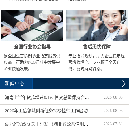
全国行业协会指导
售后无忧保障
是全国虫害防制协业指定服务供
专业指导规划，助力企业稳定经
应商，可助力PCO行业中发展中
营增收增产。专业顾问全天在
企业快速发展。
线，随时解疑答惑。
新闻中心
海南上半年贷款增速6.1% 信贷总量保持合理平稳增长
2026
-
08
-
03
2026年工信领域创新任务揭榜挂帅工作启动
2026
-
08
-
03
湖北省发改委关于印发 《湖北省公共信用信息目录（2026年版）》的通知
2026
-
07
-
31