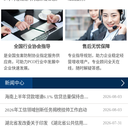
全国行业协会指导
售后无忧保障
是全国虫害防制协业指定服务供
专业指导规划，助力企业稳定经
应商，可助力PCO行业中发展中
营增收增产。专业顾问全天在
企业快速发展。
线，随时解疑答惑。
新闻中心
海南上半年贷款增速6.1% 信贷总量保持合理平稳增长
2026
-
08
-
03
2026年工信领域创新任务揭榜挂帅工作启动
2026
-
08
-
03
湖北省发改委关于印发 《湖北省公共信用信息目录（2026年版）》的通知
2026
-
07
-
31