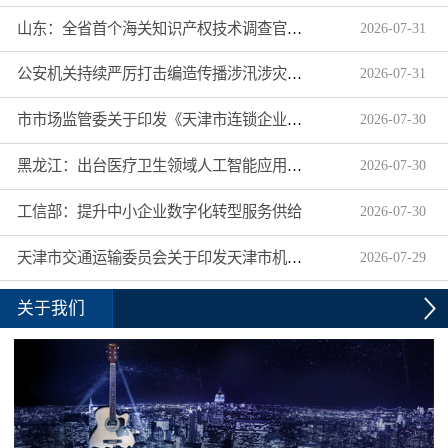
山东：全省首个海关知识产权技术调查官制度落地济南自贸片区
2026
-
07
-
31
公安机关持续严厉打击编造传播涉汛涉灾网络谣言
2026
-
07
-
31
市市场监管委关于印发《天津市连锁企业食品经营许可“先证后核”信用承诺审批实施办法》的通知
2026
-
07
-
30
黑龙江：出台医疗卫生领域人工智能应用工作实施方案
2026
-
07
-
30
工信部：提升中小企业数字化转型服务供给
2026
-
07
-
30
天津市交通运输委员会关于印发天津市机动车驾驶员培训机构及教练员综合信用评价管理办法的通知
2026
-
07
-
29
关于我们