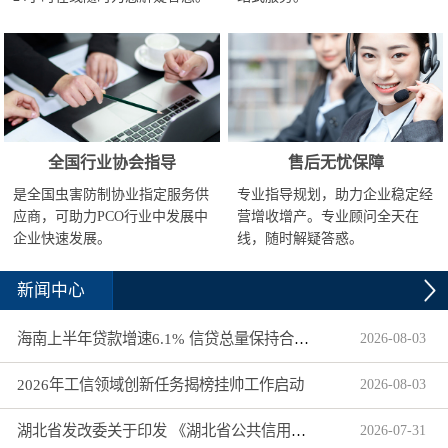
全国行业协会指导
售后无忧保障
是全国虫害防制协业指定服务供
专业指导规划，助力企业稳定经
应商，可助力PCO行业中发展中
营增收增产。专业顾问全天在
企业快速发展。
线，随时解疑答惑。
新闻中心
海南上半年贷款增速6.1% 信贷总量保持合理平稳增长
2026
-
08
-
03
2026年工信领域创新任务揭榜挂帅工作启动
2026
-
08
-
03
湖北省发改委关于印发 《湖北省公共信用信息目录（2026年版）》的通知
2026
-
07
-
31