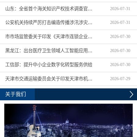
山东：全省首个海关知识产权技术调查官制度落地济南自贸片区
2026
-
07
-
31
公安机关持续严厉打击编造传播涉汛涉灾网络谣言
2026
-
07
-
31
市市场监管委关于印发《天津市连锁企业食品经营许可“先证后核”信用承诺审批实施办法》的通知
2026
-
07
-
30
黑龙江：出台医疗卫生领域人工智能应用工作实施方案
2026
-
07
-
30
工信部：提升中小企业数字化转型服务供给
2026
-
07
-
30
天津市交通运输委员会关于印发天津市机动车驾驶员培训机构及教练员综合信用评价管理办法的通知
2026
-
07
-
29
关于我们