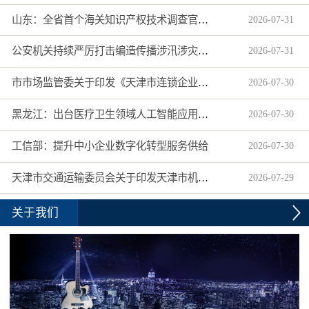
山东：全省首个海关知识产权技术调查官制度落地济南自贸片区
2026
-
07
-
31
公安机关持续严厉打击编造传播涉汛涉灾网络谣言
2026
-
07
-
31
市市场监管委关于印发《天津市连锁企业食品经营许可“先证后核”信用承诺审批实施办法》的通知
2026
-
07
-
30
黑龙江：出台医疗卫生领域人工智能应用工作实施方案
2026
-
07
-
30
工信部：提升中小企业数字化转型服务供给
2026
-
07
-
30
天津市交通运输委员会关于印发天津市机动车驾驶员培训机构及教练员综合信用评价管理办法的通知
2026
-
07
-
29
关于我们