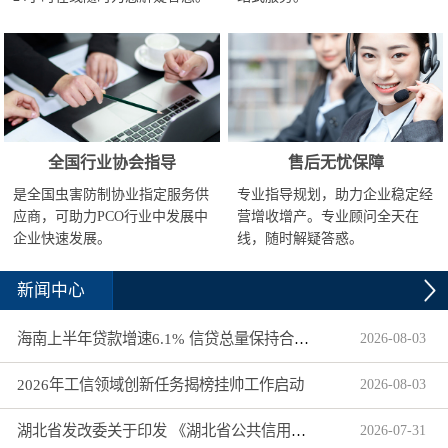
全国行业协会指导
售后无忧保障
是全国虫害防制协业指定服务供
专业指导规划，助力企业稳定经
应商，可助力PCO行业中发展中
营增收增产。专业顾问全天在
企业快速发展。
线，随时解疑答惑。
新闻中心
海南上半年贷款增速6.1% 信贷总量保持合理平稳增长
2026
-
08
-
03
2026年工信领域创新任务揭榜挂帅工作启动
2026
-
08
-
03
湖北省发改委关于印发 《湖北省公共信用信息目录（2026年版）》的通知
2026
-
07
-
31