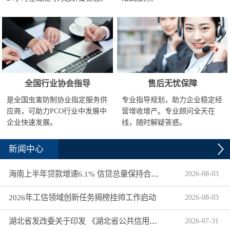
全国行业协会指导
售后无忧保障
是全国虫害防制协业指定服务供
专业指导规划，助力企业稳定经
应商，可助力PCO行业中发展中
营增收增产。专业顾问全天在
企业快速发展。
线，随时解疑答惑。
新闻中心
海南上半年贷款增速6.1% 信贷总量保持合理平稳增长
2026
-
08
-
03
2026年工信领域创新任务揭榜挂帅工作启动
2026
-
08
-
03
湖北省发改委关于印发 《湖北省公共信用信息目录（2026年版）》的通知
2026
-
07
-
31