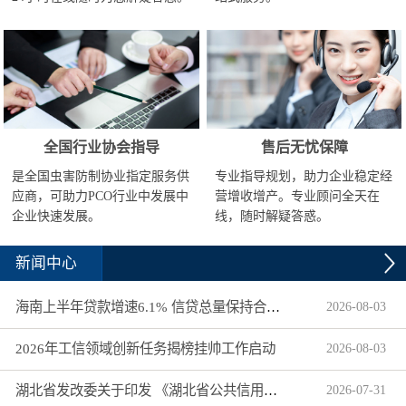
全国行业协会指导
售后无忧保障
是全国虫害防制协业指定服务供
专业指导规划，助力企业稳定经
应商，可助力PCO行业中发展中
营增收增产。专业顾问全天在
企业快速发展。
线，随时解疑答惑。
新闻中心
海南上半年贷款增速6.1% 信贷总量保持合理平稳增长
2026
-
08
-
03
2026年工信领域创新任务揭榜挂帅工作启动
2026
-
08
-
03
湖北省发改委关于印发 《湖北省公共信用信息目录（2026年版）》的通知
2026
-
07
-
31