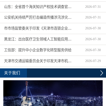
山东：全省首个海关知识产权技术调查官制度落地济南自贸片区
2026
-
07
-
31
公安机关持续严厉打击编造传播涉汛涉灾网络谣言
2026
-
07
-
31
市市场监管委关于印发《天津市连锁企业食品经营许可“先证后核”信用承诺审批实施办法》的通知
2026
-
07
-
30
黑龙江：出台医疗卫生领域人工智能应用工作实施方案
2026
-
07
-
30
工信部：提升中小企业数字化转型服务供给
2026
-
07
-
30
天津市交通运输委员会关于印发天津市机动车驾驶员培训机构及教练员综合信用评价管理办法的通知
2026
-
07
-
29
关于我们