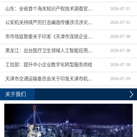
山东：全省首个海关知识产权技术调查官制度落地济南自贸片区
2026
-
07
-
31
公安机关持续严厉打击编造传播涉汛涉灾网络谣言
2026
-
07
-
31
市市场监管委关于印发《天津市连锁企业食品经营许可“先证后核”信用承诺审批实施办法》的通知
2026
-
07
-
30
黑龙江：出台医疗卫生领域人工智能应用工作实施方案
2026
-
07
-
30
工信部：提升中小企业数字化转型服务供给
2026
-
07
-
30
天津市交通运输委员会关于印发天津市机动车驾驶员培训机构及教练员综合信用评价管理办法的通知
2026
-
07
-
29
关于我们