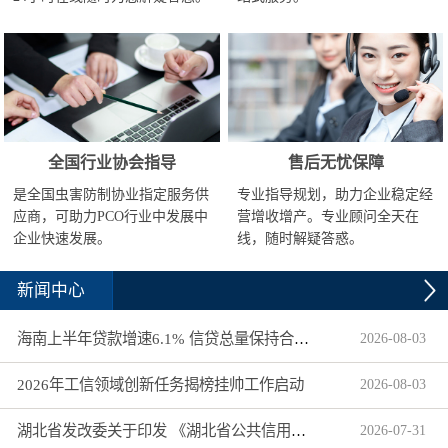
全国行业协会指导
售后无忧保障
是全国虫害防制协业指定服务供
专业指导规划，助力企业稳定经
应商，可助力PCO行业中发展中
营增收增产。专业顾问全天在
企业快速发展。
线，随时解疑答惑。
新闻中心
海南上半年贷款增速6.1% 信贷总量保持合理平稳增长
2026
-
08
-
03
2026年工信领域创新任务揭榜挂帅工作启动
2026
-
08
-
03
湖北省发改委关于印发 《湖北省公共信用信息目录（2026年版）》的通知
2026
-
07
-
31