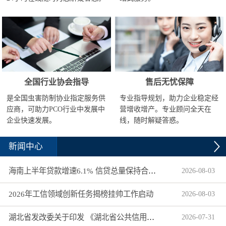
全国行业协会指导
售后无忧保障
是全国虫害防制协业指定服务供
专业指导规划，助力企业稳定经
应商，可助力PCO行业中发展中
营增收增产。专业顾问全天在
企业快速发展。
线，随时解疑答惑。
新闻中心
海南上半年贷款增速6.1% 信贷总量保持合理平稳增长
2026
-
08
-
03
2026年工信领域创新任务揭榜挂帅工作启动
2026
-
08
-
03
湖北省发改委关于印发 《湖北省公共信用信息目录（2026年版）》的通知
2026
-
07
-
31