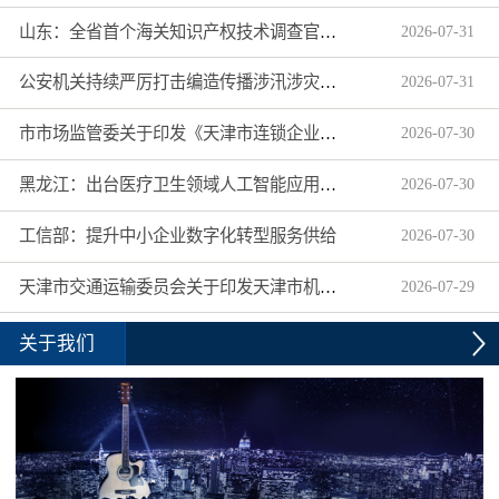
山东：全省首个海关知识产权技术调查官制度落地济南自贸片区
2026
-
07
-
31
公安机关持续严厉打击编造传播涉汛涉灾网络谣言
2026
-
07
-
31
市市场监管委关于印发《天津市连锁企业食品经营许可“先证后核”信用承诺审批实施办法》的通知
2026
-
07
-
30
黑龙江：出台医疗卫生领域人工智能应用工作实施方案
2026
-
07
-
30
工信部：提升中小企业数字化转型服务供给
2026
-
07
-
30
天津市交通运输委员会关于印发天津市机动车驾驶员培训机构及教练员综合信用评价管理办法的通知
2026
-
07
-
29
关于我们