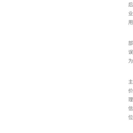
后
业
用
部
误
为
主
价
理
信
位