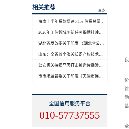
相关推荐
+更多+
海南上半年贷款增速6.1% 信贷总量保持合理平稳增长
2026年工信领域创新任务揭榜挂帅工作启动
湖北省发改委关于印发 《湖北省公共信用信息目录（2026年版）》的通知
山东：全省首个海关知识产权技术调查官制度落地济南自贸片区
良
公安机关持续严厉打击编造传播涉汛涉灾网络谣言
市市场监管委关于印发《天津市连锁企业食品经营许可“先证后核”信用承诺审批实施办法》的通知
价
管
动
—— 全国信用服务平台 ——
基
010-57737555
全