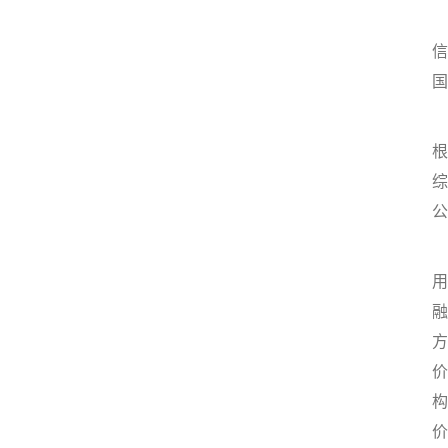
信
国
根
综
公
用
融
方
价
构
价