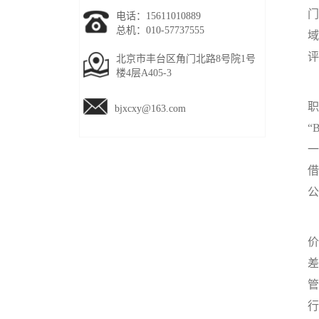
门
电话：15611010889
总机：010-57737555
域
评
北京市丰台区角门北路8号院1号
楼4层A405-3
职
bjxcxy@163.com
“
一
借
公
价
差
管
行