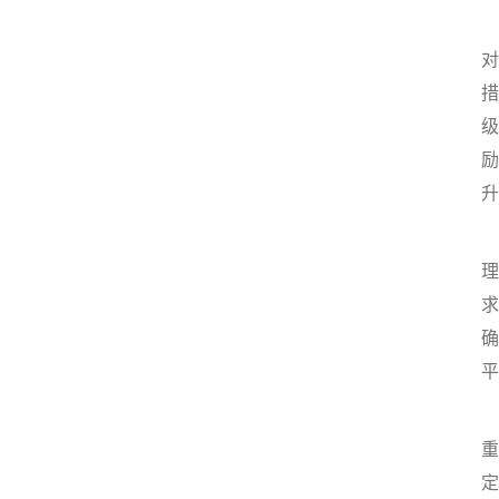
对
措
级
励
升
理
求
确
平
重
定